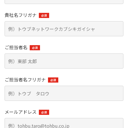
東部ネットワークの歩み
長期ビジョン
一般輸送
企業理念
貴社名フリガナ
トレーラーによる大型輸送：大手飲料メーカー様（複数
中期経営計画
社）
会社概要
弊社の事業やサービスに関しまして、
個人投資家の皆さまへ
スワップ輸送による働き方改善と輸送効率向上：大手飲料
お気軽にお問い合わせください。
メーカーS社様、大手製紙会社D様
役員一覧
IRメール配信サービス
ご担当者名
特殊輸送
お問い合わせ
グループ企業
IRカレンダー
バラセメント：大手セメントメーカーU社様
紹介動画
ケミカル（危険物及び毒劇物等の化学物質）：化学品総合
ニュース一覧
物流会社N社様
ご担当者名フリガナ
コーポレート・ガバナンス
産業用ガス（液化酸素、液化窒素、液化アルゴンなど）：
大手産業ガスメーカーN社様
トップメッセージ
輸送マッチング
業績ハイライト
メールアドレス
輸送マッチング事業の事例
よくある質問