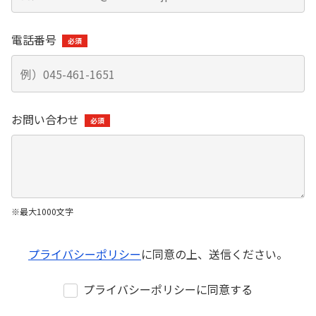
株式・株主総会情報
株主総会
電話番号
株式状況
配当状況
株式事務のご案内
お問い合わせ
IRライブラリー
（資料一括ダウンロードを含む）
決算短信
有価証券報告書
決算補足説明資料
※最大1000文字
株主通信
プライバシーポリシー
に同意の上、送信ください。
プライバシーポリシーに同意する