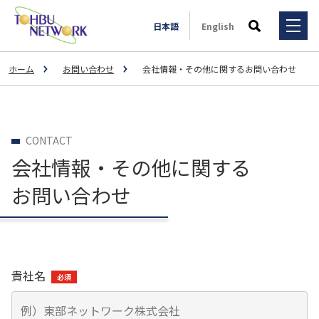
日本語
English
検索
ホーム
お問い合わせ
会社情報・その他に関するお問い合わせ
サービス・ソリューション
事例一覧
サービス・ソリューション
CONTACT
3PL事業
会社情報・その他に関する
全国拠点
事例一覧
輸送マッチング事業
お問い合わせ
3PL
会社情報
一般輸送事業
スポーツ用品メーカーM社様（大手運送会社Y社様とのコラ
ボレーション事業）
特殊輸送事業
IR情報
会社情報
大手飲料メーカーU社の子会社様
貴社名
不動産賃貸事業
大手ドラッグストアC社様
ご挨拶
採用情報
IR情報
荷主様と外部倉庫のマッチング
自動車整備事業