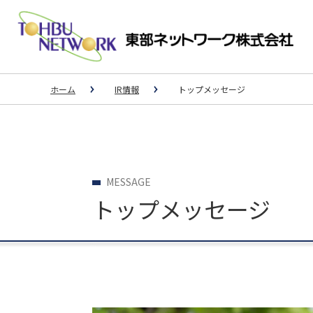
ホーム
IR情報
トップメッセージ
事例一覧
IR情報
3PL
長期ビジョン
MESSAGE
中期経営計画
スポーツ用品メーカーM社様（大手運送
トップメッセージ
個人投資家の皆さまへ
ション事業）
IRメール配信サービス
大手飲料メーカーU社の子会社様
IRカレンダー
大手ドラッグストアC社様
荷主様と外部倉庫のマッチング