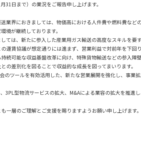
5年3月31日まで）の業況をご報告申し上げます。
運送業界におきましては、物価高における人件費や燃料費など
営環境が継続しております。
ましては、新たに参入した産業用ガス輸送の高度なスキルを要
との運賃協議が想定通りには進まず、営業利益で対前年を下回
る持続可能な収益基盤改革に向け、特殊貨物輸送などの参入障
社との差別化を図ることで収益的な成長を図ってまいります。
社会のツールを有効活用した、新たな営業展開を強化し、事業
営、3PL型物流サービスの拡大、M&Aによる業容の拡大を推進
とも一層のご理解とご支援を賜りますようお願い申し上げます