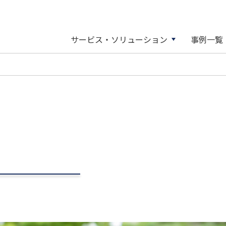
サービス・ソリューション
事例一覧
検索
サービス・ソリューショ
会社情報
ニュース一覧
一般輸送
株式・株主総会情報
3PL事業
ご挨拶
不
コーポレート・ガバナンス
株主総会
会社Y社様とのコラボレー
トレーラーによる大型輸
輸送マッチング事業
東部ネットワークの歩み
自
株式状況
トップメッセージ
スワップ輸送による働き
一般輸送事業
企業理念
配当状況
業績ハイライト
社様、大手製紙会社D様
特殊輸送事業
会社概要
株式事務のご案内
よくある質問