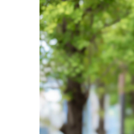
特殊輸送
バラセメント：大手セメントメーカーU
ケミカル（危険物及び毒劇物等の化学物
社様
産業用ガス（液化酸素、液化窒素、液化
スメーカーN社様