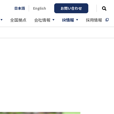
日本語
English
お問い合わせ
検
全国拠点
会社情報
IR情報
採用情報
閉じる
ン
IRライブラリー
動産賃貸事業
役員一覧
（資料一括ダウンロードを含む）
送：大手飲料メーカー様（複数社）
動車整備事業
グループ企業
決算短信
方改善と輸送効率向上：大手飲料メーカーS
紹介動画
有価証券報告書
決算補足説明資料
株主通信