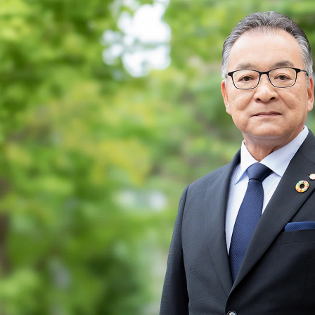
輸送マッチング
社様
輸送マッチング事業の事
質）：化学品総合物流会社N
アルゴンなど）：大手産業ガ