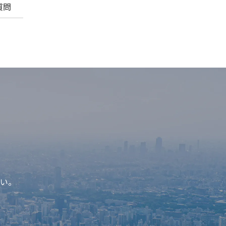
質問
い。