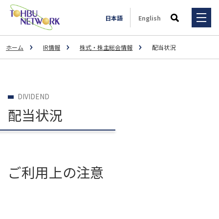
日本語
English
検索
ホーム
IR情報
株式・株主総会情報
配当状況
サービス・ソリューション
事例一覧
サービス・ソリューション
DIVIDEND
3PL事業
配当状況
全国拠点
事例一覧
輸送マッチング事業
3PL
会社情報
一般輸送事業
スポーツ用品メーカーM社様（大手運送会社Y社様とのコラ
ボレーション事業）
ご利用上の注意
特殊輸送事業
IR情報
会社情報
大手飲料メーカーU社の子会社様
不動産賃貸事業
大手ドラッグストアC社様
ご挨拶
採用情報
IR情報
荷主様と外部倉庫のマッチング
自動車整備事業