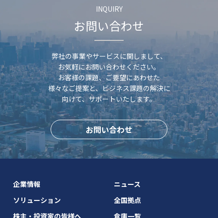
INQUIRY
株式・株主総会情報
お問い合わせ
株主総会
株式状況
配当状況
弊社の事業やサービスに関しまして、
株式事務のご案内
お気軽にお問い合わせください。
お客様の課題、ご要望にあわせた
IRライブラリー
様々なご提案と、
ビジネス課題の解決に
（資料一括ダウンロードを含む）
向けて、サポートいたします。
決算短信
有価証券報告書
お問い合わせ
決算補足説明資料
株主通信
企業情報
ニュース
ソリューション
全国拠点
株主・投資家の皆様へ
倉庫一覧