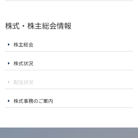
東部ネットワークの歩み
長期ビジョン
一般輸送
企業理念
トレーラーによる大型輸送：大手飲料メーカー様（複数
中期経営計画
株式・株主総会情報
社）
会社概要
弊社の事業やサービスに関しまして、
個人投資家の皆さまへ
スワップ輸送による働き方改善と輸送効率向上：大手飲料
お気軽にお問い合わせください。
メーカーS社様、大手製紙会社D様
役員一覧
株主総会
IRメール配信サービス
特殊輸送
お問い合わせ
グループ企業
IRカレンダー
株式状況
バラセメント：大手セメントメーカーU社様
紹介動画
ケミカル（危険物及び毒劇物等の化学物質）：化学品総合
ニュース一覧
物流会社N社様
配当状況
コーポレート・ガバナンス
産業用ガス（液化酸素、液化窒素、液化アルゴンなど）：
大手産業ガスメーカーN社様
株式事務のご案内
トップメッセージ
輸送マッチング
業績ハイライト
輸送マッチング事業の事例
よくある質問