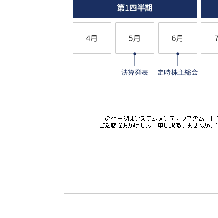
特殊輸送
バラセメント：大手セメントメーカーU
ケミカル（危険物及び毒劇物等の化学物
社様
産業用ガス（液化酸素、液化窒素、液化
スメーカーN社様