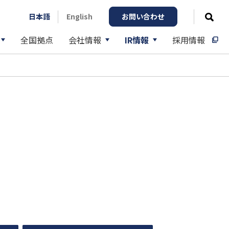
日本語
English
お問い合わせ
検
全国拠点
会社情報
IR情報
採用情報
閉じる
ン
IRライブラリー
動産賃貸事業
役員一覧
（資料一括ダウンロードを含む）
送：大手飲料メーカー様（複数社）
動車整備事業
グループ企業
決算短信
方改善と輸送効率向上：大手飲料メーカーS
紹介動画
有価証券報告書
決算補足説明資料
株主通信