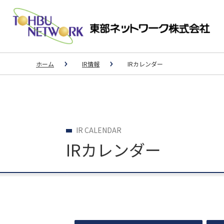
ホーム
IR情報
IRカレンダー
事例一覧
IR情報
3PL
長期ビジョン
IR CALENDAR
中期経営計画
スポーツ用品メーカーM社様（大手運送
IRカレンダー
個人投資家の皆さまへ
ション事業）
IRメール配信サービス
大手飲料メーカーU社の子会社様
IRカレンダー
大手ドラッグストアC社様
荷主様と外部倉庫のマッチング