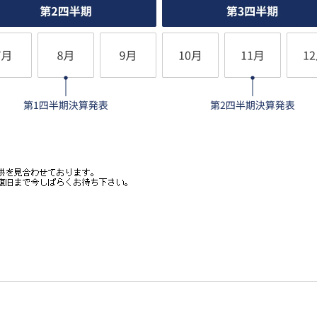
輸送マッチング
社様
輸送マッチング事業の事
質）：化学品総合物流会社N
アルゴンなど）：大手産業ガ