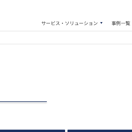
サービス・ソリューション
事例一覧
検索
サービス・ソリューショ
会社情報
ニュース一覧
一般輸送
株式・株主総会情報
3PL事業
ご挨拶
不
コーポレート・ガバナンス
株主総会
会社Y社様とのコラボレー
トレーラーによる大型輸
輸送マッチング事業
東部ネットワークの歩み
自
株式状況
トップメッセージ
スワップ輸送による働き
一般輸送事業
企業理念
配当状況
業績ハイライト
社様、大手製紙会社D様
特殊輸送事業
会社概要
株式事務のご案内
よくある質問