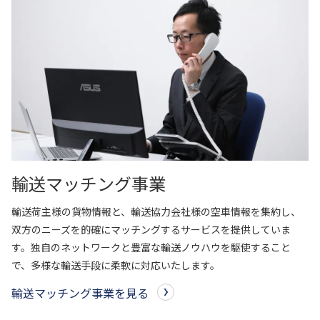
株式・株主総会情報
株主総会
株式状況
配当状況
株式事務のご案内
IRライブラリー
（資料一括ダウンロードを含む）
決算短信
輸送マッチング事業
有価証券報告書
決算補足説明資料
輸送荷主様の貨物情報と、輸送協力会社様の空車情報を集約し、
株主通信
双方のニーズを的確にマッチングするサービスを提供していま
す。独自のネットワークと豊富な輸送ノウハウを駆使すること
で、多様な輸送手段に柔軟に対応いたします。
輸送マッチング事業を見る