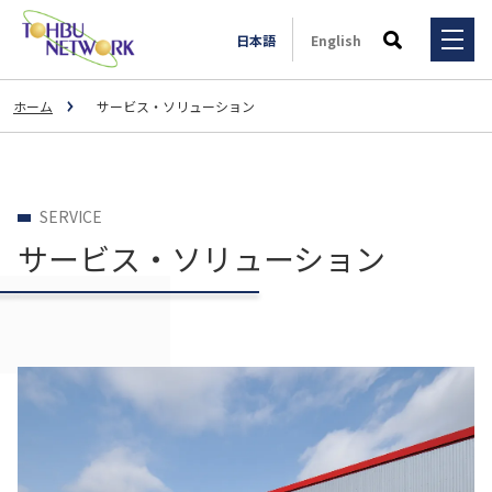
日本語
English
検索
ホーム
サービス・ソリューション
サービス・ソリューション
事例一覧
サービス・ソリューション
SERVICE
3PL事業
サービス・ソリューション
全国拠点
事例一覧
輸送マッチング事業
3PL
会社情報
一般輸送事業
スポーツ用品メーカーM社様（大手運送会社Y社様とのコラ
ボレーション事業）
特殊輸送事業
IR情報
会社情報
大手飲料メーカーU社の子会社様
不動産賃貸事業
大手ドラッグストアC社様
ご挨拶
採用情報
IR情報
荷主様と外部倉庫のマッチング
自動車整備事業