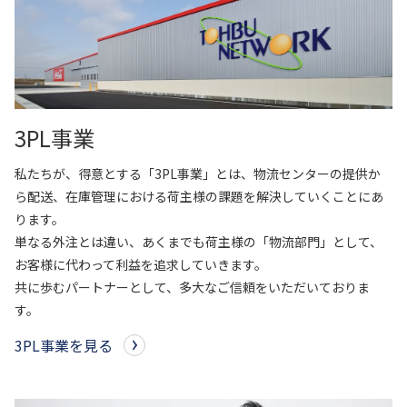
東部ネットワークの歩み
長期ビジョン
一般輸送
企業理念
トレーラーによる大型輸送：大手飲料メーカー様（複数
中期経営計画
社）
会社概要
弊社の事業やサービスに関しまして、
個人投資家の皆さまへ
スワップ輸送による働き方改善と輸送効率向上：大手飲料
お気軽にお問い合わせください。
メーカーS社様、大手製紙会社D様
役員一覧
3PL事業
IRメール配信サービス
特殊輸送
お問い合わせ
グループ企業
私たちが、得意とする「3PL事業」とは、物流センターの提供か
IRカレンダー
バラセメント：大手セメントメーカーU社様
ら配送、在庫管理における荷主様の課題を解決していくことにあ
紹介動画
ケミカル（危険物及び毒劇物等の化学物質）：化学品総合
ります。
ニュース一覧
物流会社N社様
単なる外注とは違い、あくまでも荷主様の「物流部門」として、
コーポレート・ガバナンス
お客様に代わって利益を追求していきます。
産業用ガス（液化酸素、液化窒素、液化アルゴンなど）：
共に歩むパートナーとして、多大なご信頼をいただいておりま
大手産業ガスメーカーN社様
トップメッセージ
す。
輸送マッチング
業績ハイライト
3PL事業を見る
輸送マッチング事業の事例
よくある質問