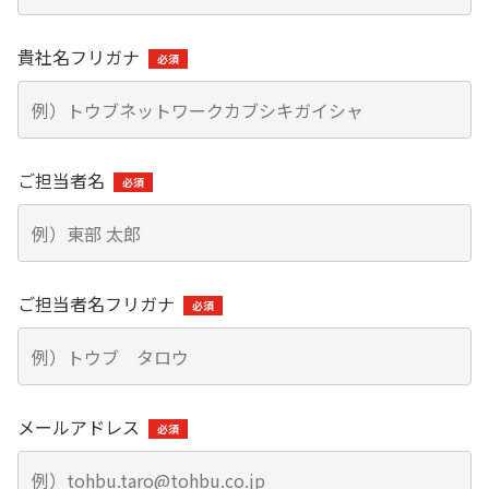
東部ネットワークの歩み
長期ビジョン
一般輸送
企業理念
貴社名フリガナ
トレーラーによる大型輸送：大手飲料メーカー様（複数
中期経営計画
社）
会社概要
弊社の事業やサービスに関しまして、
個人投資家の皆さまへ
スワップ輸送による働き方改善と輸送効率向上：大手飲料
お気軽にお問い合わせください。
メーカーS社様、大手製紙会社D様
役員一覧
IRメール配信サービス
ご担当者名
特殊輸送
お問い合わせ
グループ企業
IRカレンダー
バラセメント：大手セメントメーカーU社様
紹介動画
ケミカル（危険物及び毒劇物等の化学物質）：化学品総合
ニュース一覧
物流会社N社様
ご担当者名フリガナ
コーポレート・ガバナンス
産業用ガス（液化酸素、液化窒素、液化アルゴンなど）：
大手産業ガスメーカーN社様
トップメッセージ
輸送マッチング
業績ハイライト
メールアドレス
輸送マッチング事業の事例
よくある質問