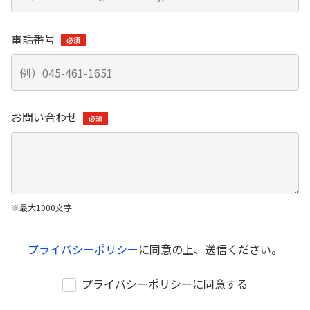
株式・株主総会情報
株主総会
電話番号
株式状況
配当状況
株式事務のご案内
お問い合わせ
IRライブラリー
（資料一括ダウンロードを含む）
決算短信
有価証券報告書
決算補足説明資料
※最大1000文字
株主通信
プライバシーポリシー
に同意の上、送信ください。
プライバシーポリシーに同意する