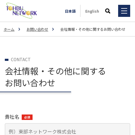
日本語
English
検索
ホーム
お問い合わせ
会社情報・その他に関するお問い合わせ
サービス・ソリューション
事例一覧
サービス・ソリューション
CONTACT
3PL事業
会社情報・その他に関する
全国拠点
事例一覧
輸送マッチング事業
お問い合わせ
3PL
会社情報
一般輸送事業
スポーツ用品メーカーM社様（大手運送会社Y社様とのコラ
ボレーション事業）
特殊輸送事業
IR情報
会社情報
大手飲料メーカーU社の子会社様
貴社名
不動産賃貸事業
大手ドラッグストアC社様
ご挨拶
採用情報
IR情報
荷主様と外部倉庫のマッチング
自動車整備事業