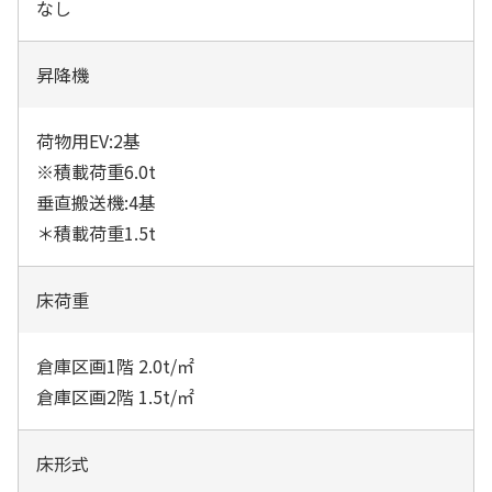
なし
昇降機
荷物用EV:2基
※積載荷重6.0t
垂直搬送機:4基
＊積載荷重1.5t
床荷重
倉庫区画1階 2.0t/㎡
倉庫区画2階 1.5t/㎡
床形式