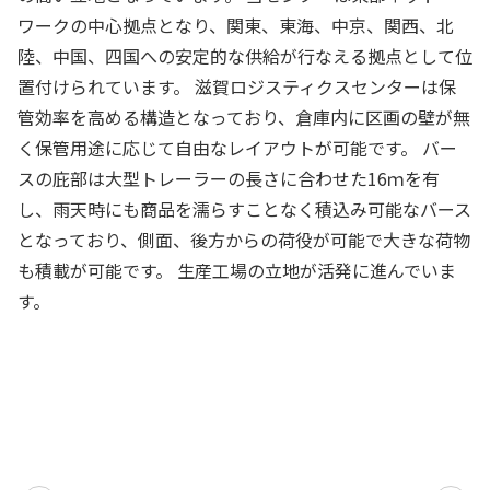
東部ネットワークの歩み
長期ビジョン
ワークの中心拠点となり、関東、東海、中京、関西、北
一般輸送
企業理念
陸、中国、四国への安定的な供給が行なえる拠点として位
トレーラーによる大型輸送：大手飲料メーカー様（複数
中期経営計画
置付けられています。 滋賀ロジスティクスセンターは保
社）
会社概要
弊社の事業やサービスに関しまして、
管効率を高める構造となっており、倉庫内に区画の壁が無
個人投資家の皆さまへ
スワップ輸送による働き方改善と輸送効率向上：大手飲料
お気軽にお問い合わせください。
く保管用途に応じて自由なレイアウトが可能です。 バー
メーカーS社様、大手製紙会社D様
役員一覧
IRメール配信サービス
スの庇部は大型トレーラーの長さに合わせた16ｍを有
特殊輸送
お問い合わせ
グループ企業
し、雨天時にも商品を濡らすことなく積込み可能なバース
IRカレンダー
バラセメント：大手セメントメーカーU社様
となっており、側面、後方からの荷役が可能で大きな荷物
紹介動画
ケミカル（危険物及び毒劇物等の化学物質）：化学品総合
ニュース一覧
も積載が可能です。 生産工場の立地が活発に進んでいま
物流会社N社様
す。
コーポレート・ガバナンス
産業用ガス（液化酸素、液化窒素、液化アルゴンなど）：
大手産業ガスメーカーN社様
トップメッセージ
輸送マッチング
業績ハイライト
輸送マッチング事業の事例
よくある質問