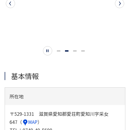
株式・株主総会情報
株主総会
株式状況
配当状況
株式事務のご案内
IRライブラリー
（資料一括ダウンロードを含む）
決算短信
有価証券報告書
基本情報
決算補足説明資料
株主通信
所在地
〒529-1331 滋賀県愛知郡愛荘町愛知川字采女
647（
MAP
）