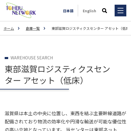
日本語
English
検索
ホーム
倉庫一覧
東部滋賀ロジスティクスセンター アセット（低床
サービス・ソリューション
事例一覧
サービス・ソリューション
WAREHOUSE SEARCH
3PL事業
東部滋賀ロジスティクスセン
全国拠点
事例一覧
輸送マッチング事業
ター アセット（低床）
3PL
会社情報
一般輸送事業
スポーツ用品メーカーM社様（大手運送会社Y社様とのコラ
ボレーション事業）
特殊輸送事業
IR情報
会社情報
大手飲料メーカーU社の子会社様
滋賀県は本土の中央に位置し、東西を結ぶ主要幹線道路が
不動産賃貸事業
大手ドラッグストアC社様
ご挨拶
配備されており物流の効率化や円滑な輸送が可能な優位性
採用情報
IR情報
荷主様と外部倉庫のマッチング
の高い立地となっています。 当センターは東部ネット
自動車整備事業