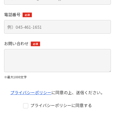
株式・株主総会情報
株主総会
電話番号
株式状況
配当状況
株式事務のご案内
お問い合わせ
IRライブラリー
（資料一括ダウンロードを含む）
決算短信
有価証券報告書
決算補足説明資料
※最大1000文字
株主通信
プライバシーポリシー
に同意の上、送信ください。
プライバシーポリシーに同意する