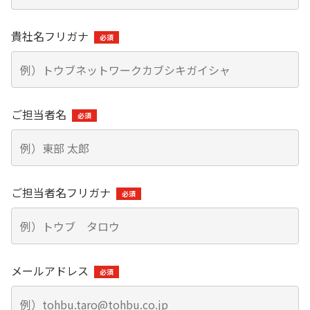
東部ネットワークの歩み
長期ビジョン
一般輸送
企業理念
貴社名フリガナ
トレーラーによる大型輸送：大手飲料メーカー様（複数
中期経営計画
社）
会社概要
弊社の事業やサービスに関しまして、
個人投資家の皆さまへ
スワップ輸送による働き方改善と輸送効率向上：大手飲料
お気軽にお問い合わせください。
メーカーS社様、大手製紙会社D様
役員一覧
IRメール配信サービス
ご担当者名
特殊輸送
お問い合わせ
グループ企業
IRカレンダー
バラセメント：大手セメントメーカーU社様
紹介動画
ケミカル（危険物及び毒劇物等の化学物質）：化学品総合
ニュース一覧
物流会社N社様
ご担当者名フリガナ
コーポレート・ガバナンス
産業用ガス（液化酸素、液化窒素、液化アルゴンなど）：
大手産業ガスメーカーN社様
トップメッセージ
輸送マッチング
業績ハイライト
メールアドレス
輸送マッチング事業の事例
よくある質問