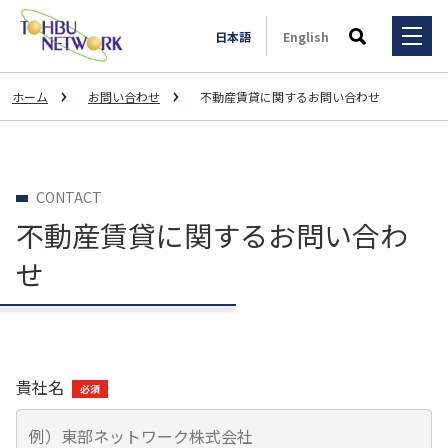
日本語
English
検索
ホーム
お問い合わせ
不動産賃貸に関するお問い合わせ
サービス・ソリューション
事例一覧
サービス・ソリューション
CONTACT
3PL事業
不動産賃貸に関するお問い合わ
全国拠点
事例一覧
輸送マッチング事業
せ
3PL
会社情報
一般輸送事業
スポーツ用品メーカーM社様（大手運送会社Y社様とのコラ
ボレーション事業）
特殊輸送事業
IR情報
会社情報
大手飲料メーカーU社の子会社様
貴社名
不動産賃貸事業
大手ドラッグストアC社様
ご挨拶
採用情報
IR情報
荷主様と外部倉庫のマッチング
自動車整備事業